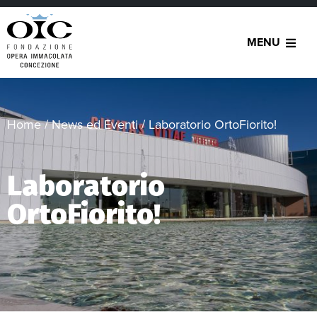
MENU
Home
/
News ed Eventi
/
Laboratorio OrtoFiorito!
Laboratorio
OrtoFiorito!