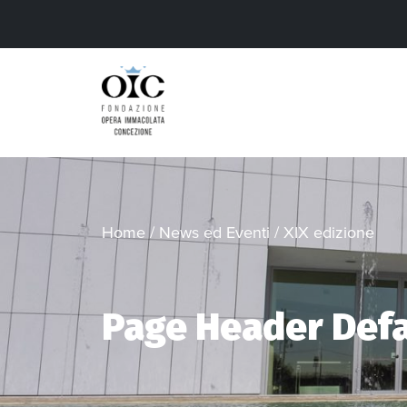
Home
/
News ed Eventi
/
XIX edizione
Page Header Defa