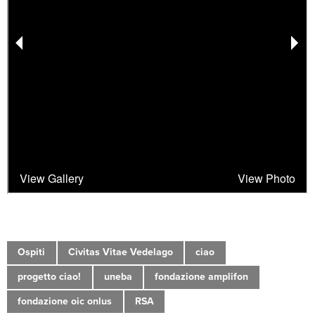
Ospiti
Civitas Vitae Vedelago
ciao
progetto ciao!
uneba
fondazione amplifon
fondazione oic onlus
RSA