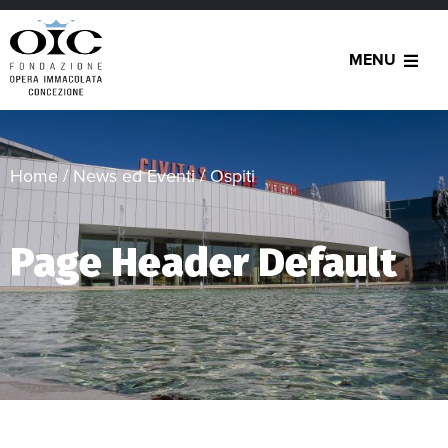
MENU
Home
/
News ed Eventi
/
Ospiti
Page Header Default